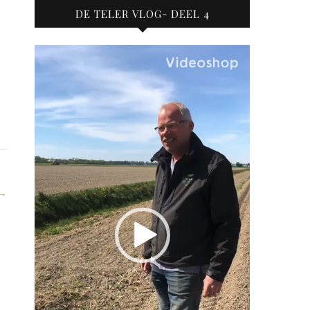
DE TELER VLOG- DEEL 4
Videospeler
→