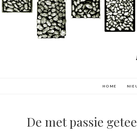
Doorgaan
naar
inhoud
HOME
NIE
De met passie getee