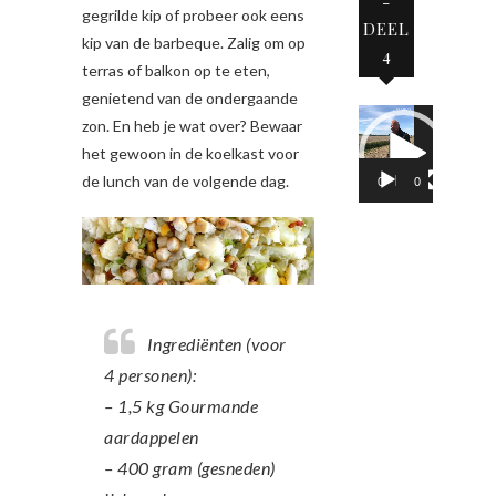
-
gegrilde kip of probeer ook eens
DEEL
kip van de barbeque. Zalig om op
4
terras of balkon op te eten,
genietend van de ondergaande
Videospeler
zon. En heb je wat over? Bewaar
het gewoon in de koelkast voor
de lunch van de volgende dag.
00:00
02:05
Ingrediënten (voor
4 personen):
– 1,5 kg Gourmande
aardappelen
– 400 gram (gesneden)