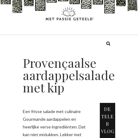
Doorgaan
naar
inhoud
Provençaalse
aardappelsalade
met kip
DE
Een frisse salade met culinaire
TELE
Gourmande aardappelen en
R
heerlijke verse ingrediënten. Dat
VLOG
kan niet mislukken. Lekker met