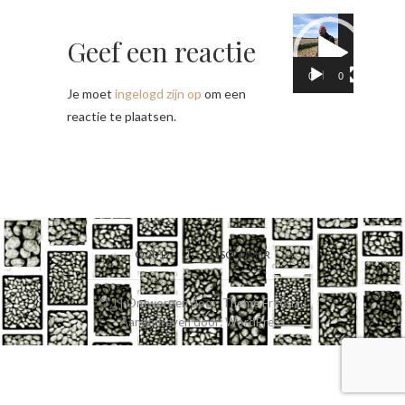
Videospeler
Geef een reactie
00:00
02:05
Je moet
ingelogd zijn op
om een
reactie te plaatsen.
© 2017
DISCLAIMER
© J
| Ontworpen door:
Theme Freesia
|
Aangedreven door:
WordPress