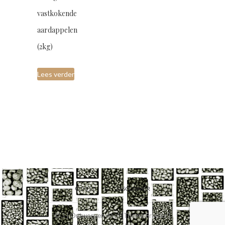
vastkokende
aardappelen
(2kg)
Lees verder
© 2017
DISCLAIMER
© J
| Ontworpen door:
Theme Freesia
|