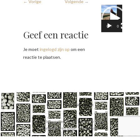
← Vorige
Volgende →
Videospeler
00:00
02:05
Geef een reactie
Je moet
ingelogd zijn op
om een
reactie te plaatsen.
© 2017
DISCLAIMER
© J
| Ontworpen door:
Theme Freesia
|
Aangedreven door:
WordPress