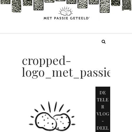
Doorgaan
naar
inhoud
cropped-
logo_met_passie_ge
DE
TELE
R
VLOG
-
DEEL