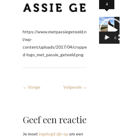
4
Videospeler
https://www.metpassiegeteeld.n
00:00
02:05
l/wp-
content/uploads/2017/04/croppe
d-logo_met_passie_geteeld.png
← Vorige
Volgende →
Geef een reactie
Je moet
ingelogd zijn op
om een