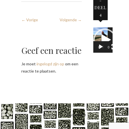
-
DEEL
4
← Vorige
Volgende →
Videospeler
Geef een reactie
00:00
02:05
Je moet
ingelogd zijn op
om een
reactie te plaatsen.
© 2017
DISCLAIMER