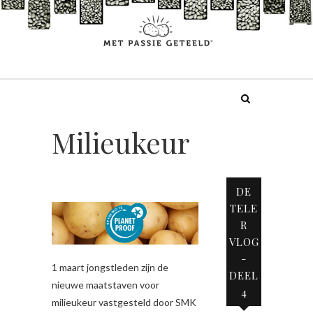
Doorgaan
naar
inhoud
Milieukeur
DE
TELE
R
VLOG
-
1 maart jongstleden zijn de
DEEL
nieuwe maatstaven voor
4
milieukeur vastgesteld door SMK