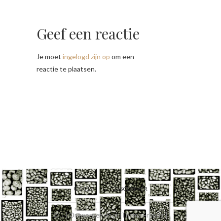
Geef een reactie
Je moet
ingelogd zijn op
om een
reactie te plaatsen.
© 2017
DISCLAIMER
© J
| Ontworpen door:
Theme Freesia
|