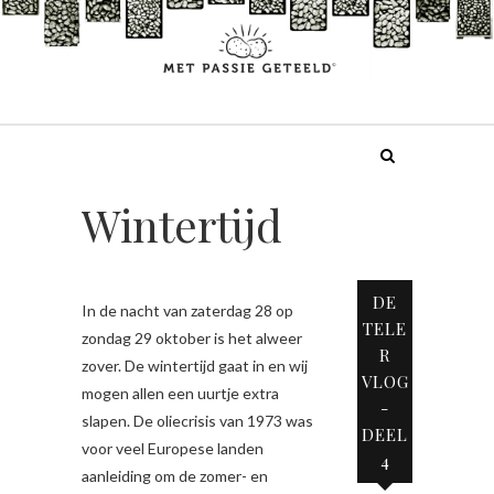
Doorgaan
naar
inhoud
Wintertijd
DE
In de nacht van zaterdag 28 op
TELE
zondag 29 oktober is het alweer
R
zover. De wintertijd gaat in en wij
VLOG
mogen allen een uurtje extra
-
slapen. De oliecrisis van 1973 was
DEEL
voor veel Europese landen
4
aanleiding om de zomer- en